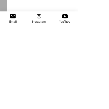
Email
Instagram
YouTube
Comentários
Solstício 2021