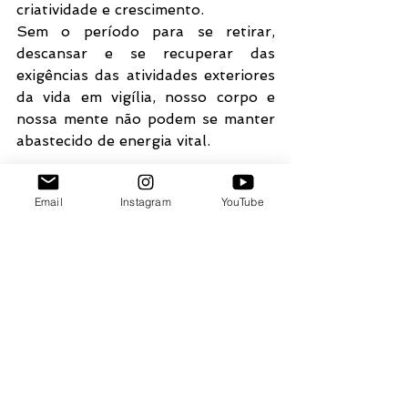
criatividade e crescimento. 
Sem o período para se retirar, 
descansar e se recuperar das 
exigências das atividades exteriores 
da vida em vigília, nosso corpo e 
nossa mente não podem se manter 
abastecido de energia vital. 
Entretanto, se compreendermos a 
Email
Instagram
YouTube
sombra da maneira correta, 
poderemos usar o manto da 
escuridão para aprender a magia 
dos nossos próprios e particulares 
ritos secretos, que nos levam a uma 
vida revitalizada e reconstituída."